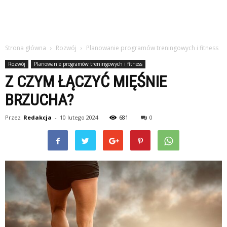
Strona główna
Rozwój
Planowanie programów treningowych i fitness
Rozwój
Planowanie programów treningowych i fitness
Z CZYM ŁĄCZYĆ MIĘŚNIE
BRZUCHA?
Przez
Redakcja
-
10 lutego 2024
681
0