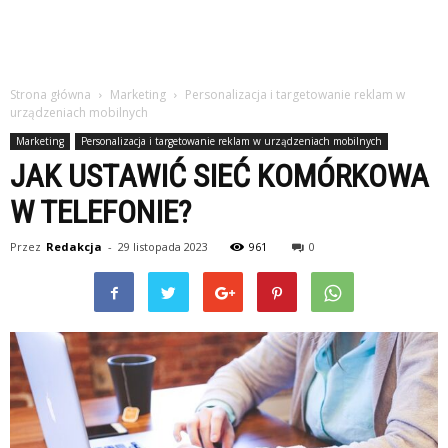
Strona główna
Marketing
Personalizacja i targetowanie reklam w
urządzeniach mobilnych
Marketing
Personalizacja i targetowanie reklam w urządzeniach mobilnych
JAK USTAWIĆ SIEĆ KOMÓRKOWA
W TELEFONIE?
Przez
Redakcja
-
29 listopada 2023
961
0