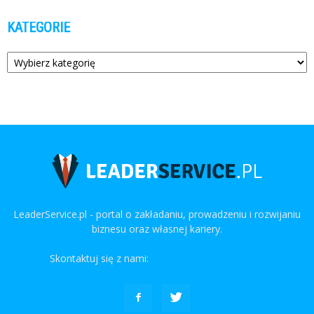
KATEGORIE
Kategorie
LeaderService.pl - portal o zakładaniu, prowadzeniu i rozwijaniu
biznesu oraz własnej kariery.
Skontaktuj się z nami:
kontakt@leaderservice.pl