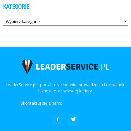
KATEGORIE
Kategorie
LeaderService.pl - portal o zakładaniu, prowadzeniu i rozwijaniu
biznesu oraz własnej kariery.
Skontaktuj się z nami:
kontakt@leaderservice.pl