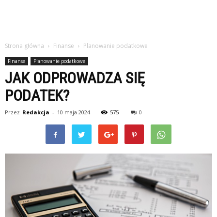
Strona główna
Finanse
Planowanie podatkowe
Finanse
Planowanie podatkowe
JAK ODPROWADZA SIĘ
PODATEK?
Przez
Redakcja
-
10 maja 2024
575
0