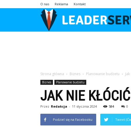
O nas
Reklama
Kontakt
Strona główna
Biznes
Planowanie budżetu
Jak
Biznes
Planowanie budżetu
JAK NIE KŁÓCIĆ
Przez
Redakcja
-
11 stycznia 2024
584
0
Podziel się na Facebooku
Tweet (Ćw