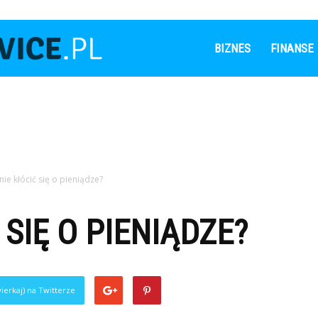
Leaderservice.pl
BIZNES
FINANSE
 nie kłócić się o pieniądze?
 SIĘ O PIENIĄDZE?
ierkaj) na Twitterze