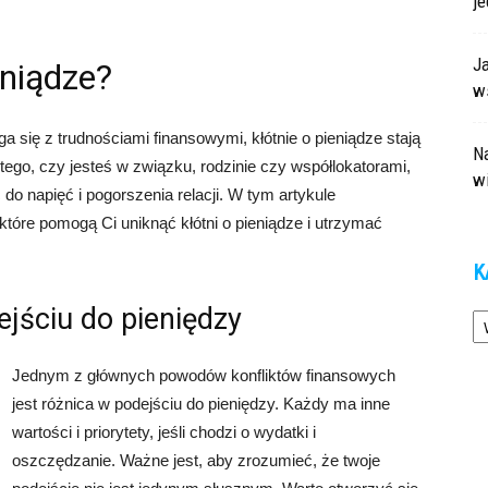
j
J
eniądze?
ws
 się z trudnościami finansowymi, kłótnie o pieniądze stają
Na
tego, czy jesteś w związku, rodzinie czy współlokatorami,
w
do napięć i pogorszenia relacji. W tym artykule
óre pomogą Ci uniknąć kłótni o pieniądze i utrzymać
K
Ka
jściu do pieniędzy
Jednym z głównych powodów konfliktów finansowych
jest różnica w podejściu do pieniędzy. Każdy ma inne
wartości i priorytety, jeśli chodzi o wydatki i
oszczędzanie. Ważne jest, aby zrozumieć, że twoje