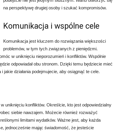
podejście nie jest jedynym słusznym. Warto otworzyć się
na perspektywę drugiej osoby i szukać kompromisów.
Komunikacja i wspólne cele
Komunikacja jest kluczem do rozwiązania większości
problemów, w tym tych związanych z pieniędzmi.
óc w uniknięciu nieporozumień i konfliktów. Wspólnie
y będzie odpowiadał obu stronom. Dzięki temu będziecie mieć
i jakie działania podejmujecie, aby osiągnąć te cele.
niknięciu konfliktów. Określcie, kto jest odpowiedzialny
a wobec siebie nawzajem. Możecie również rozważyć
reślonymi limitami wydatków. Ważne jest, aby każda
nse, jednocześnie mając świadomość, że jesteście