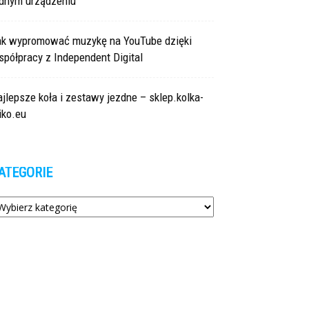
ednym urządzeniu
ak wypromować muzykę na YouTube dzięki
półpracy z Independent Digital
jlepsze koła i zestawy jezdne – sklep.kolka-
iko.eu
ATEGORIE
tegorie