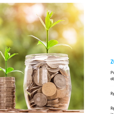
Z
P
ob
R
Rę