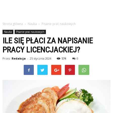
Strona główna
Nauka
Pisanie prac naukowych
Nauka
Pisanie prac naukowych
ILE SIĘ PŁACI ZA NAPISANIE
PRACY LICENCJACKIEJ?
Przez
Redakcja
-
25 stycznia 2024
574
0