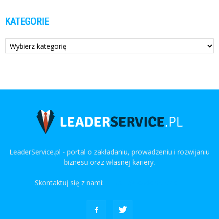
KATEGORIE
Kategorie
LeaderService.pl - portal o zakładaniu, prowadzeniu i rozwijaniu
biznesu oraz własnej kariery.
Skontaktuj się z nami:
kontakt@leaderservice.pl