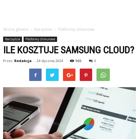
Strona główna
Narzędzia
Platformy chmurowe
Narzędzia
Platformy chmurowe
ILE KOSZTUJE SAMSUNG CLOUD?
Przez
Redakcja
-
24 stycznia 2024
965
0