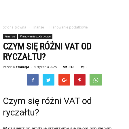
Strona główna
Finanse
Planowanie podatkowe
Finanse
Planowanie podatkowe
CZYM SIĘ RÓŻNI VAT OD
RYCZAŁTU?
Przez
Redakcja
-
4 stycznia 2025
440
0
Czym się różni VAT od
ryczałtu?
W dzisiejszym artykule przyjrzymy się dwóm popularnym