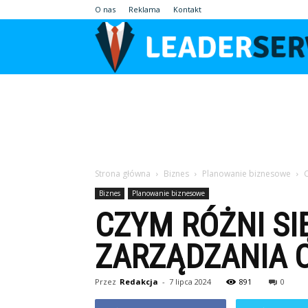
O nas
Reklama
Kontakt
Strona główna
Biznes
Planowanie biznesowe
C
Biznes
Planowanie biznesowe
CZYM RÓŻNI SI
ZARZĄDZANIA 
Przez
Redakcja
-
7 lipca 2024
891
0