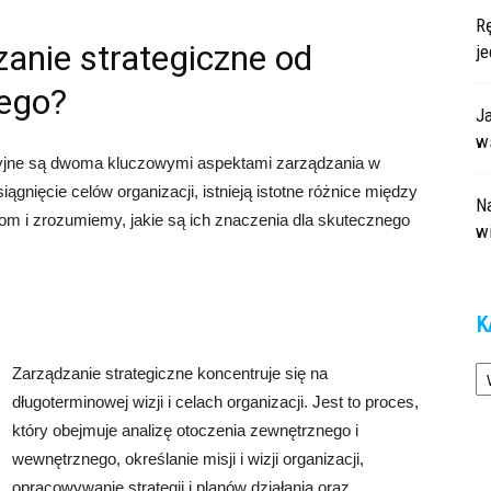
Rę
zanie strategiczne od
j
nego?
J
ws
acyjne są dwoma kluczowymi aspektami zarządzania w
ągnięcie celów organizacji, istnieją istotne różnice między
Na
com i zrozumiemy, jakie są ich znaczenia dla skutecznego
w
K
Ka
Zarządzanie strategiczne koncentruje się na
długoterminowej wizji i celach organizacji. Jest to proces,
który obejmuje analizę otoczenia zewnętrznego i
wewnętrznego, określanie misji i wizji organizacji,
opracowywanie strategii i planów działania oraz