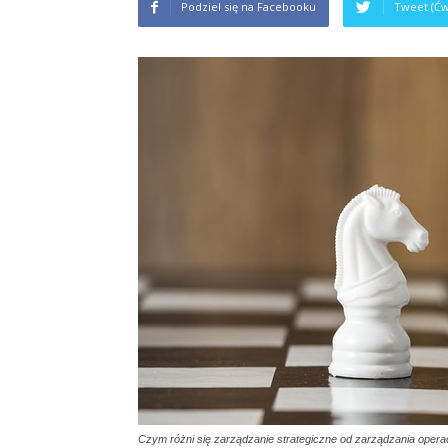
Podziel się na Facebooku
Tweet (Ćw
Czym różni się zarządzanie strategiczne od zarządzania oper