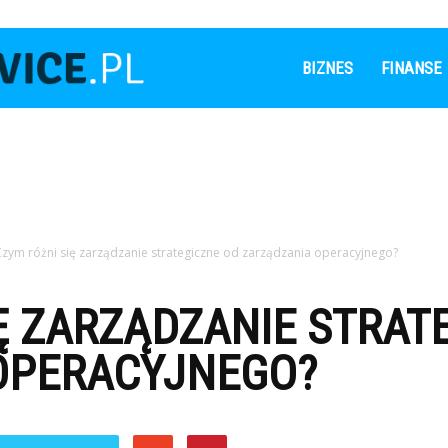
Leaderservice.pl
BIZNES
FINANSE
zym różni się zarządzanie strategiczne od zarządzania operacyjnego?
Ę ZARZĄDZANIE STRAT
OPERACYJNEGO?