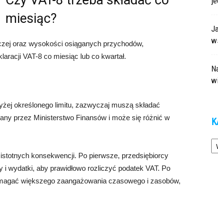
Czy VAT-8 trzeba składać co
j
miesiąc?
J
ws
rczej oraz wysokości osiąganych przychodów,
laracji VAT-8 co miesiąc lub co kwartał.
Na
w
yżej określonego limitu, zazwyczaj muszą składać
alany przez Ministerstwo Finansów i może się różnić w
K
Ka
 istotnych konsekwencji. Po pierwsze, przedsiębiorcy
i wydatki, aby prawidłowo rozliczyć podatek VAT. Po
wymagać większego zaangażowania czasowego i zasobów,