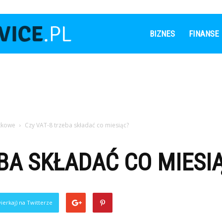
Leaderservice.pl
BIZNES
FINANSE
atkowe
Czy VAT-8 trzeba składać co miesiąc?
EBA SKŁADAĆ CO MIESI
ierkaj) na Twitterze