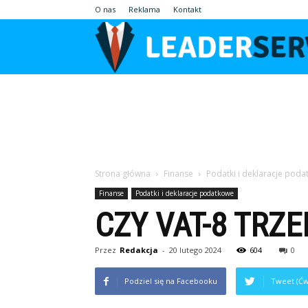
O nas
Reklama
Kontakt
Strona główna
Finanse
Podatki i deklaracje pod
Finanse
Podatki i deklaracje podatkowe
CZY VAT-8 TRZ
Przez
Redakcja
-
20 lutego 2024
604
0
Podziel się na Facebooku
Tweet (Ćw