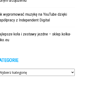
ednym urządzeniu
ak wypromować muzykę na YouTube dzięki
półpracy z Independent Digital
jlepsze koła i zestawy jezdne – sklep.kolka-
iko.eu
ATEGORIE
tegorie